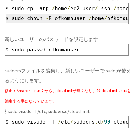
$ sudo cp 
-
arp 
/
home
/
ec2
-
user
/.
ssh 
/
home
/
of
$ sudo chown 
-
R ofkomauser 
/
home
/
ofkomauser
新しいユーザーのパスワードを設定します
$ sudo passwd ofkomauser
sudoersファイルを編集し、新しいユーザーで sudo が使え
るようにします。
修正：Amazon Linux 2 から、cloud-initが無くなり、90-cloud-init-usersを
編集する事になっています。
$ sudo visudo -f /etc/sudoers.d/cloud-init
$ sudo visudo 
-
f 
/
etc
/
sudoers
.
d
/
90
-
cloud
-
in