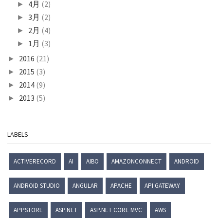
4月
(2)
►
3月
(2)
►
2月
(4)
►
1月
(3)
►
2016
(21)
►
2015
(3)
►
2014
(9)
►
2013
(5)
►
LABELS
ACTIVERECORD
AI
AIBO
AMAZONCONNECT
ANDROID
ANDROID STUDIO
ANGULAR
APACHE
API GATEWAY
APPSTORE
ASP.NET
ASP.NET CORE MVC
AWS