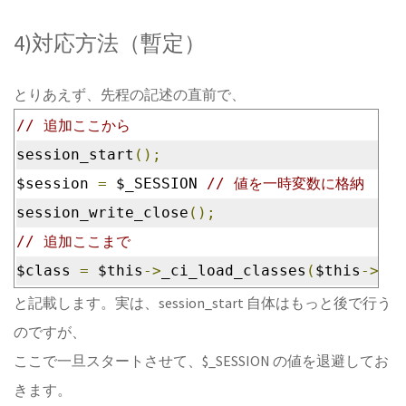
4)対応方法（暫定）
とりあえず、先程の記述の直前で、
// 追加ここから
session_start
();
$session 
=
 $_SESSION 
// 値を一時変数に格納
session_write_close
();
// 追加ここまで
$class 
=
 $this
->
_ci_load_classes
(
$this
->
_dr
と記載します。実は、session_start 自体はもっと後で行う
のですが、
ここで一旦スタートさせて、$_SESSION の値を退避してお
きます。