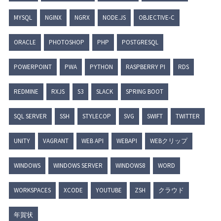
MYSQL
NGINX
NGRX
NODE.JS
OBJECTIVE-C
ORACLE
PHOTOSHOP
PHP
POSTGRESQL
POWERPOINT
PWA
PYTHON
RASPBERRY PI
RDS
REDMINE
RXJS
S3
SLACK
SPRING BOOT
SQL SERVER
SSH
STYLECOP
SVG
SWIFT
TWITTER
UNITY
VAGRANT
WEB API
WEBAPI
WEBクリップ
WINDOWS
WINDOWS SERVER
WINDOWS8
WORD
WORKSPACES
XCODE
YOUTUBE
ZSH
クラウド
年賀状