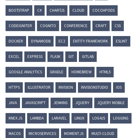
BOOTSTRAP
C#
CHARTJS
CLOUD
COCOAPODS
CODEIGNITER
COGNITO
CONFERENCE
CRAFT
CSS
DOCKER
DYNAMODB
EC2
ENTITY FRAMEWORK
ESLINT
EXCEL
EXPRESS
FLASK
GIT
GITLAB
GOOGLE ANALYTICS
GRADLE
HOMEBREW
HTML5
HTTPS
ILLUSTRATOR
INVISION
INVISIONSTUDIO
IOS
JAVA
JAVASCRIPT
JENKINS
JQUERY
JQUERY MOBILE
KNEX.JS
LAMBDA
LARAVEL
LINUX
LOG4JS
LOGGING
MACOS
MICROSERVICES
MOMENT.JS
MULTI-CLOUD