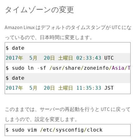
タイムゾーンの変更
Amazon Linux はデフォルトのタイムスタンプが UTC にな
っているので、日本時間に変更します。
$ date
2017
年
5
月
20
日
土曜日
02
:
33
:
43
 UTC
$ sudo ln 
-
sf 
/
usr
/
share
/
zoneinfo
/
Asia
/
Toky
$ date
2017
年
5
月
20
日
土曜日
11
:
35
:
33
 JST
このままでは、サーバーの再起動を行うと UTC に戻って
しまうので、設定を変更します。
$ sudo vim 
/
etc
/
sysconfig
/
clock