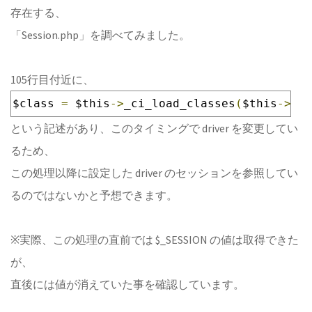
存在する、
「Session.php」を調べてみました。
105行目付近に、
$class 
=
 $this
->
_ci_load_classes
(
$this
->
_dr
という記述があり、このタイミングで driver を変更してい
るため、
この処理以降に設定した driver のセッションを参照してい
るのではないかと予想できます。
※実際、この処理の直前では $_SESSION の値は取得できた
が、
直後には値が消えていた事を確認しています。