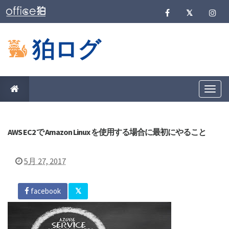
狛ログ
T
o
g
g
l
e
AWS EC2 で Amazon Linux を使用する場合に最初にやること
n
a
v
5月 27, 2017
i
g
a
t
facebook
i
o
n