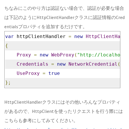
ちなみにこのやり方は認証ない場合で、認証が必要な場合
は下記のようにHttpClientHandlerクラスに認証情報のCred
entialsプロパティを追加するだけです。
var
 httpClientHandler 
=
new
HttpClientHandl
{
Proxy
=
new
WebProxy
(
"http://localhost:
Credentials
=
new
NetworkCredential
(@
"u
UseProxy
=
true
};
HttpClientHandlerクラスにはその他いろんなプロパティ
があるので、HttpClientを使ったリクエストを行う際には
こちらも参考にしてみてください。