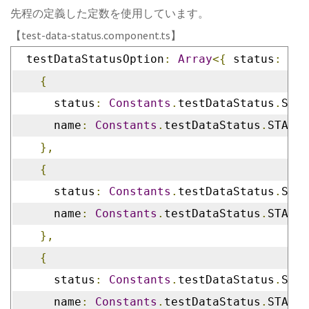
先程の定義した定数を使用しています。
【test-data-status.component.ts】
  testDataStatusOption
:
Array
<{
 status
:
 num
{
      status
:
Constants
.
testDataStatus
.
STAT
      name
:
Constants
.
testDataStatus
.
STATUS
},
{
      status
:
Constants
.
testDataStatus
.
STAT
      name
:
Constants
.
testDataStatus
.
STATUS
},
{
      status
:
Constants
.
testDataStatus
.
STAT
      name
:
Constants
.
testDataStatus
.
STATUS