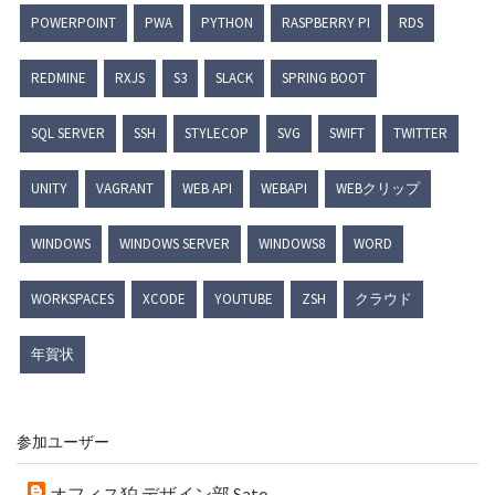
POWERPOINT
PWA
PYTHON
RASPBERRY PI
RDS
REDMINE
RXJS
S3
SLACK
SPRING BOOT
SQL SERVER
SSH
STYLECOP
SVG
SWIFT
TWITTER
UNITY
VAGRANT
WEB API
WEBAPI
WEBクリップ
WINDOWS
WINDOWS SERVER
WINDOWS8
WORD
WORKSPACES
XCODE
YOUTUBE
ZSH
クラウド
年賀状
参加ユーザー
オフィス狛 デザイン部 Sato