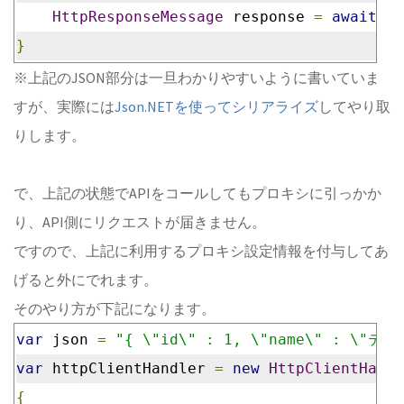
HttpResponseMessage
 response 
=
await
 cl
}
※上記のJSON部分は一旦わかりやすいように書いていま
すが、実際には
Json.NETを使ってシリアライズ
してやり取
りします。
で、上記の状態でAPIをコールしてもプロキシに引っかか
り、API側にリクエストが届きません。
ですので、上記に利用するプロキシ設定情報を付与してあ
げると外にでれます。
そのやり方が下記になります。
var
 json 
=
"{ \"id\" : 1, \"name\" : \"テス
var
 httpClientHandler 
=
new
HttpClientHandl
{