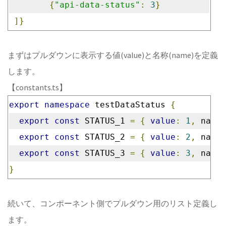
{
"api-data-status"
:
3
}
]}
まずはプルダウンに表示する値(value)と名称(name)を定義
します。
【constants.ts】
export
namespace
 testDataStatus 
{
export
const
 STATUS_1 
=
{
value
:
1
,
 name
:
export
const
 STATUS_2 
=
{
value
:
2
,
 name
:
export
const
 STATUS_3 
=
{
value
:
3
,
 name
:
}
続いて、コンポーネント側でプルダウン用のリスト定義し
ます。