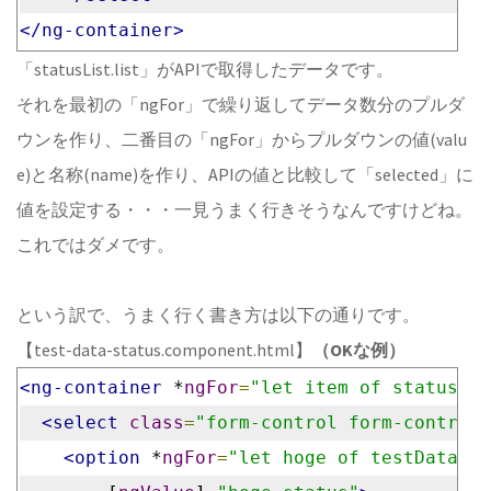
</ng-container>
「statusList.list」がAPIで取得したデータです。
それを最初の「ngFor」で繰り返してデータ数分のプルダ
ウンを作り、二番目の「ngFor」からプルダウンの値(valu
e)と名称(name)を作り、APIの値と比較して「selected」に
値を設定する・・・一見うまく行きそうなんですけどね。
これではダメです。
という訳で、うまく行く書き方は以下の通りです。
【test-data-status.component.html】
（OKな例）
<ng-container
 *
ngFor
=
"let item of statusLis
<select
class
=
"form-control form-control-
<option
 *
ngFor
=
"let hoge of testDataSta