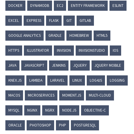
DOCKER
DYNAMODB
EC2
ENTITY FRAMEWORK
ESLINT
EXCEL
EXPRESS
FLASK
GIT
GITLAB
GOOGLE ANALYTICS
GRADLE
HOMEBREW
HTML5
HTTPS
ILLUSTRATOR
INVISION
INVISIONSTUDIO
IOS
JAVA
JAVASCRIPT
JENKINS
JQUERY
JQUERY MOBILE
KNEX.JS
LAMBDA
LARAVEL
LINUX
LOG4JS
LOGGING
MACOS
MICROSERVICES
MOMENT.JS
MULTI-CLOUD
MYSQL
NGINX
NGRX
NODE.JS
OBJECTIVE-C
ORACLE
PHOTOSHOP
PHP
POSTGRESQL