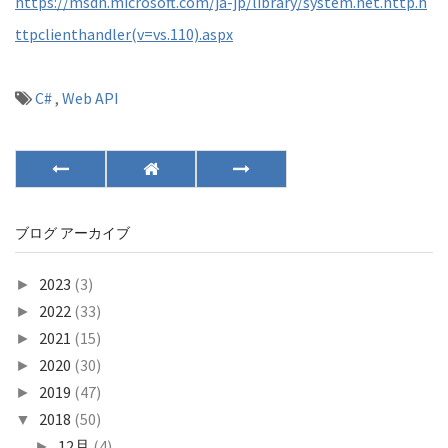
https://msdn.microsoft.com/ja-jp/library/system.net.http.h
ttpclienthandler(v=vs.110).aspx
C#
,
Web API
ブログ アーカイブ
2023
(3)
►
2022
(33)
►
2021
(15)
►
2020
(30)
►
2019
(47)
►
2018
(50)
▼
12月
(4)
►