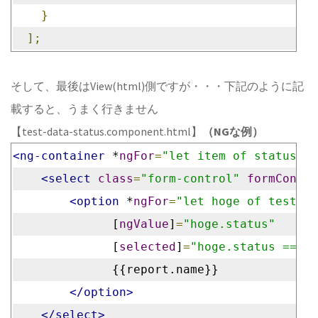
}
];
そして、最後はView(html)側ですが・・・下記のように記
載すると、うまく行きません
【test-data-status.component.html】
（NGな例）
<ng-container
 *
ngFor
=
"let item of statusLis
<select
class
=
"form-control"
formContro
<option
 *
ngFor
=
"let hoge of testDat
              [
ngValue
]
=
"hoge.status"
              [
selected
]
=
"hoge.status === i
              {{report.name}}
</option>
</select>