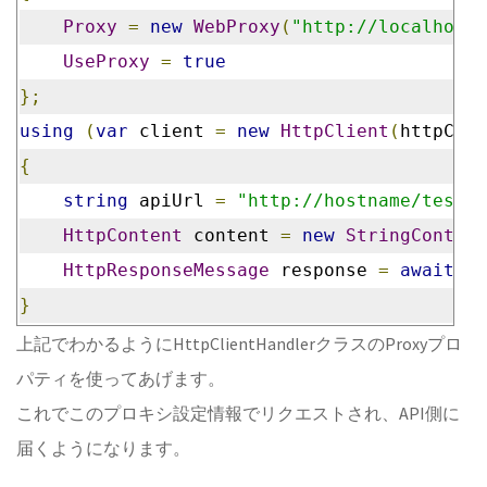
Proxy
=
new
WebProxy
(
"http://localhost:
UseProxy
=
true
};
using
(
var
 client 
=
new
HttpClient
(
httpClie
{
string
 apiUrl 
=
"http://hostname/testap
HttpContent
 content 
=
new
StringContent
HttpResponseMessage
 response 
=
await
 cl
}
上記でわかるようにHttpClientHandlerクラスのProxyプロ
パティを使ってあげます。
これでこのプロキシ設定情報でリクエストされ、API側に
届くようになります。