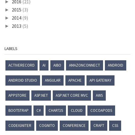
2016
(21)
►
2015
(3)
►
2014
(9)
►
2013
(5)
►
LABELS
ACTIVERECORD
AI
AIBO
AMAZONCONNECT
ANDROID
ANDROID STUDIO
ANGULAR
APACHE
API GATEWAY
APPSTORE
ASP.NET
ASP.NET CORE MVC
AWS
BOOTSTRAP
C#
CHARTJS
CLOUD
COCOAPODS
CODEIGNITER
COGNITO
CONFERENCE
CRAFT
CSS