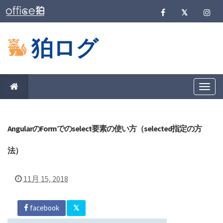
狛ログ
T
o
g
g
l
e
AngularのFormでのselect要素の使い方（selected指定の方
n
a
法）
v
i
g
a
11月 15, 2018
t
i
o
n
facebook