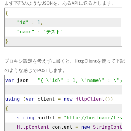
まず下記のようなJSONを、あるAPIに送るとします。
{
"id"
:
1
,
"name"
:
"テスト"
}
プロキシ設定を考えずに書くと、HttpClientを使って下記
のような感じでPOSTします。
var
 json 
=
"{ \"id\" : 1, \"name\" : \"テス
using
(
var
 client 
=
new
HttpClient
())
{
string
 apiUrl 
=
"http://hostname/testap
HttpContent
 content 
=
new
StringContent