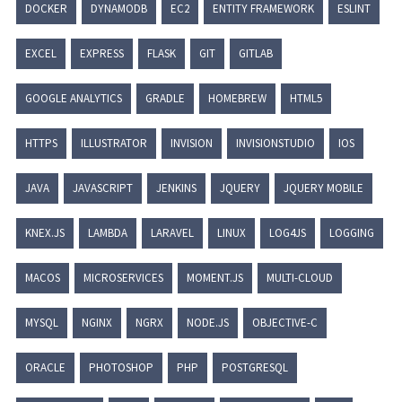
DOCKER
DYNAMODB
EC2
ENTITY FRAMEWORK
ESLINT
EXCEL
EXPRESS
FLASK
GIT
GITLAB
GOOGLE ANALYTICS
GRADLE
HOMEBREW
HTML5
HTTPS
ILLUSTRATOR
INVISION
INVISIONSTUDIO
IOS
JAVA
JAVASCRIPT
JENKINS
JQUERY
JQUERY MOBILE
KNEX.JS
LAMBDA
LARAVEL
LINUX
LOG4JS
LOGGING
MACOS
MICROSERVICES
MOMENT.JS
MULTI-CLOUD
MYSQL
NGINX
NGRX
NODE.JS
OBJECTIVE-C
ORACLE
PHOTOSHOP
PHP
POSTGRESQL