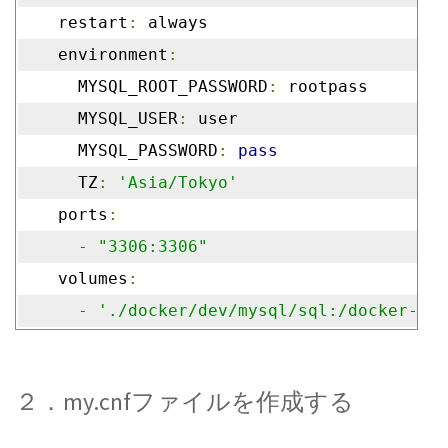
    restart
:
 always
    environment
:
      MYSQL_ROOT_PASSWORD
:
 rootpass
      MYSQL_USER
:
 user
      MYSQL_PASSWORD
:
pass
      TZ
:
'Asia/Tokyo'
    ports
:
-
"3306:3306"
    volumes
:
-
'./docker/dev/mysql/sql:/docker-ent
２．my.cnfファイルを作成する