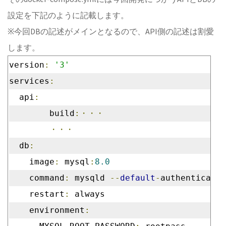
設定を下記のように記載します。
※今回DBの記述がメインとなるので、API側の記述は割愛
します。
version
:
'3'
services
:
  api
:
	build
:・・・
・・・
  db
:
    image
:
 mysql
:
8.0
    command
:
 mysqld 
--
default
-
authenticatio
    restart
:
 always
    environment
: