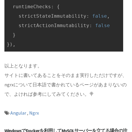
runtimeChecks
: {

strictStateImmutability
: 
false
,

strictActionImmutability
: 
false
  }

以上となります。
サイトに書いてあることをそのまま実行しただけですが、
ngrxについて日本語で書かれているページがあまりないの
で、よければ参考にしてみてください。🍭
Angular
,
Ngrx
WindowsでDockerを利用してMySQLサーバーを立てる場合の注