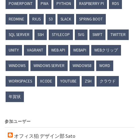
POWERPOINT
PWA
PYTHON
RASPBERRY PI
RDS
REDMINE
RXJS
S3
SLACK
SPRING BOOT
SQL SERVER
SSH
STYLECOP
SVG
SWIFT
TWITTER
UNITY
VAGRANT
WEB API
WEBAPI
WEBクリップ
WINDOWS
WINDOWS SERVER
WINDOWS8
WORD
WORKSPACES
XCODE
YOUTUBE
ZSH
クラウド
年賀状
参加ユーザー
オフィス狛 デザイン部 Sato