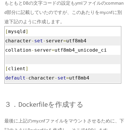
もともとDBの文字コードの設定もymlファイルのcomman
d部分に記載していたのですが、このあたりをmy.cnfに別
途下記のように作成します。
[
mysqld
]
character
-
set
-
server
=
utf8mb4
collation
-
server
=
utf8mb4_unicode_ci
[
client
]
default
-
character
-
set
=
utf8mb4
３．Dockerfileを作成する
最後に上記のmy.cnfファイルをマウントさせるために、下