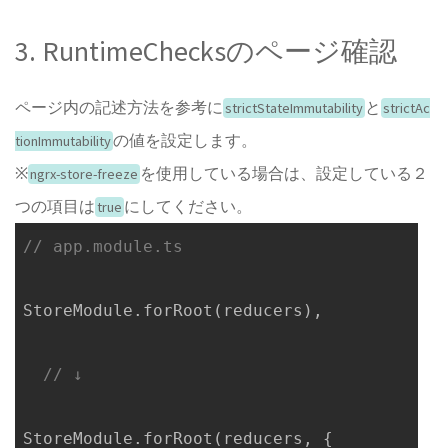
3. RuntimeChecksのページ確認
ページ内の記述方法を参考に
と
strictStateImmutability
strictAc
の値を設定します。
tionImmutability
※
を使用している場合は、設定している２
ngrx-store-freeze
つの項目は
にしてください。
true
// app.module.ts
StoreModule.forRoot(reducers),

// ↓
StoreModule.forRoot(reducers, {
