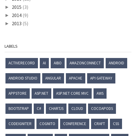
2015
(3)
►
2014
(9)
►
2013
(5)
►
LABELS
ACTIVERECORD
AI
AIBO
AMAZONCONNECT
ANDROID
ANDROID STUDIO
ANGULAR
APACHE
API GATEWAY
APPSTORE
ASP.NET
ASP.NET CORE MVC
AWS
BOOTSTRAP
C#
CHARTJS
CLOUD
COCOAPODS
CODEIGNITER
COGNITO
CONFERENCE
CRAFT
CSS