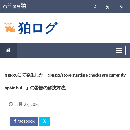
狛ログ
T
o
g
g
l
e
NgRx 8にて発生した「@ngrx/store: runtime checks are currently
n
a
opt-in but ...」の警告の解決方法。
v
i
g
a
11月 27, 2020
t
i
o
n
facebook