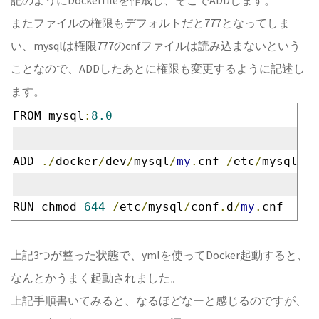
記のようにDockerfileを作成し、そこでADDします。
またファイルの権限もデフォルトだと777となってしま
い、mysqlは権限777のcnfファイルは読み込まないという
ことなので、ADDしたあとに権限も変更するように記述し
ます。
FROM mysql
:
8.0
ADD 
./
docker
/
dev
/
mysql
/
my
.
cnf 
/
etc
/
mysql
/
co
RUN chmod 
644
/
etc
/
mysql
/
conf
.
d
/
my
.
cnf
上記3つが整った状態で、ymlを使ってDocker起動すると、
なんとかうまく起動されました。
上記手順書いてみると、なるほどなーと感じるのですが、