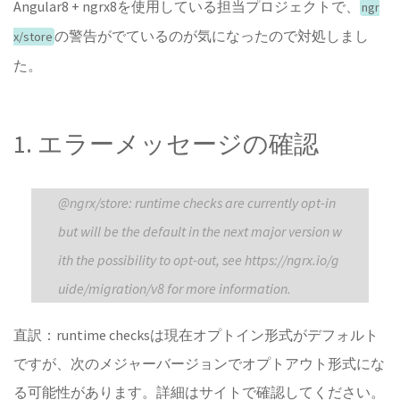
Angular8 + ngrx8を使用している担当プロジェクトで、
ngr
の警告がでているのが気になったので対処しまし
x/store
た。
1. エラーメッセージの確認
@ngrx/store: runtime checks are currently opt-in
but will be the default in the next major version w
ith the possibility to opt-out, see https://ngrx.io/g
uide/migration/v8 for more information.
直訳：runtime checksは現在オプトイン形式がデフォルト
ですが、次のメジャーバージョンでオプトアウト形式にな
る可能性があります。詳細はサイトで確認してください。