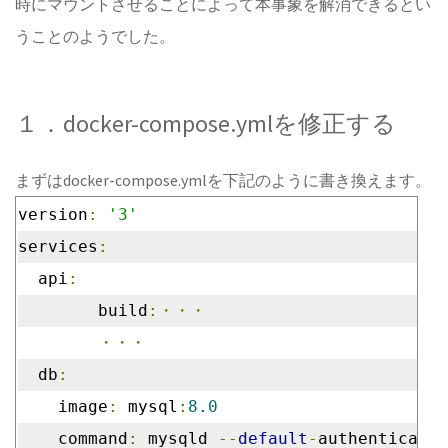
時にマウントさせることによって本事象を解消できるとい
うことのようでした。
１．docker-compose.ymlを修正する
まずはdocker-compose.ymlを下記のように書き換えます。
version
:
'3'
services
:
  api
:
	build
:・・・
・・・
  db
:
    image
:
 mysql
:
8.0
    command
:
 mysqld 
--
default
-
authenticatio