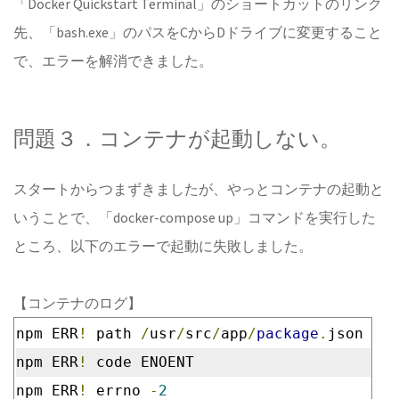
「Docker Quickstart Terminal」のショートカットのリンク
先、「bash.exe」のパスをCからDドライブに変更すること
で、エラーを解消できました。
問題３．コンテナが起動しない。
スタートからつまずきましたが、やっとコンテナの起動と
いうことで、「docker-compose up」コマンドを実行した
ところ、以下のエラーで起動に失敗しました。
【コンテナのログ】
npm ERR
!
 path 
/
usr
/
src
/
app
/
package
.
json
npm ERR
!
 code ENOENT
npm ERR
!
 errno 
-
2