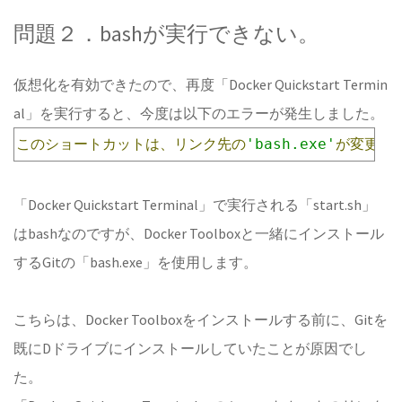
問題２．bashが実行できない。
仮想化を有効できたので、再度「Docker Quickstart Termin
al」を実行すると、今度は以下のエラーが発生しました。
このショートカットは、リンク先の
'bash.exe'
が変更ま
「Docker Quickstart Terminal」で実行される「start.sh」
はbashなのですが、Docker Toolboxと一緒にインストール
するGitの「bash.exe」を使用します。
こちらは、Docker Toolboxをインストールする前に、Gitを
既にDドライブにインストールしていたことが原因でし
た。