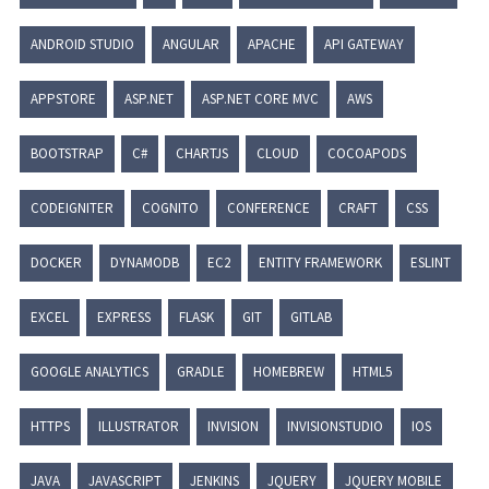
ANDROID STUDIO
ANGULAR
APACHE
API GATEWAY
APPSTORE
ASP.NET
ASP.NET CORE MVC
AWS
BOOTSTRAP
C#
CHARTJS
CLOUD
COCOAPODS
CODEIGNITER
COGNITO
CONFERENCE
CRAFT
CSS
DOCKER
DYNAMODB
EC2
ENTITY FRAMEWORK
ESLINT
EXCEL
EXPRESS
FLASK
GIT
GITLAB
GOOGLE ANALYTICS
GRADLE
HOMEBREW
HTML5
HTTPS
ILLUSTRATOR
INVISION
INVISIONSTUDIO
IOS
JAVA
JAVASCRIPT
JENKINS
JQUERY
JQUERY MOBILE