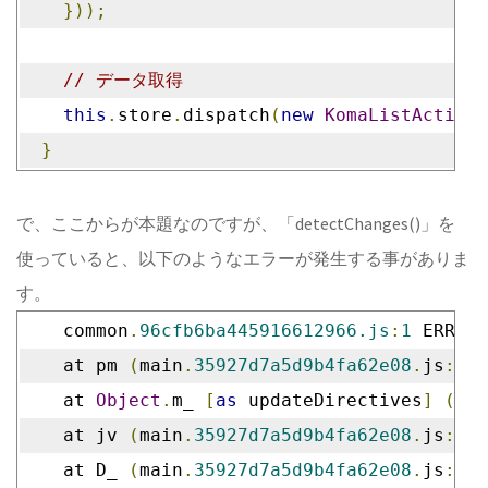
}));
// データ取得
this
.
store
.
dispatch
(
new
KomaListActions
}
で、ここからが本題なのですが、「detectChanges()」を
使っていると、以下のようなエラーが発生する事がありま
す。
    common
.
96cfb6ba445916612966.js
:
1
 ERROR 
    at pm 
(
main
.
35927d7a5d9b4fa62e08
.
js
:
1
)
    at 
Object
.
m_ 
[
as
 updateDirectives
]
(
mai
    at jv 
(
main
.
35927d7a5d9b4fa62e08
.
js
:
1
)
    at D_ 
(
main
.
35927d7a5d9b4fa62e08
.
js
:
1
)