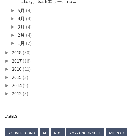
atory、bashエラー、no ...
5月
(4)
►
4月
(4)
►
3月
(4)
►
2月
(4)
►
1月
(2)
►
2018
(50)
►
2017
(16)
►
2016
(21)
►
2015
(3)
►
2014
(9)
►
2013
(5)
►
LABELS
ACTIVERECORD
AI
AIBO
AMAZONCONNECT
ANDROID