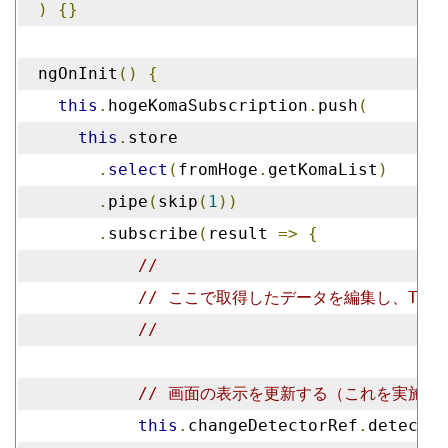
)
{}
  ngOnInit
()
{
this
.
hogeKomaSubscription
.
push
(
this
.
store
.
select
(
fromHoge
.
getKomaList
)
.
pipe
(
skip
(
1
))
.
subscribe
(
result 
=>
{
//
// ここで取得したデータを編集し、Tem
//
// 画面の表示を更新する（これを実施す
this
.
changeDetectorRef
.
detectCh