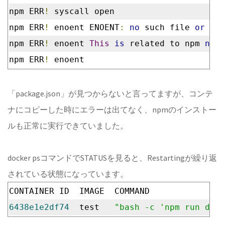
npm ERR
!
 syscall open
npm ERR
!
 enoent ENOENT
:
no
 such file 
or
 dir
npm ERR
!
 enoent 
This
is
 related to npm 
not
 
npm ERR
!
 enoent
「package.json」が見つからないと言ってますが、コンテ
ナにコピーした時にエラーは出てなく、npmのインストー
ルも正常に実行できていました。
docker psコマンドでSTATUSを見ると、Restartingが繰り返
されている状態になっています。
CONTAINER ID  IMAGE  COMMAND               
6438e1e2df74
  test   
"bash -c 'npm run de…"