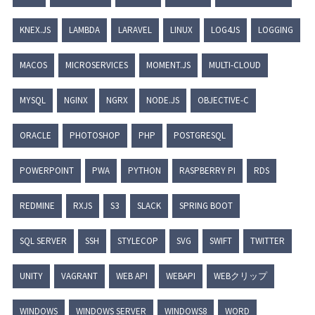
KNEX.JS
LAMBDA
LARAVEL
LINUX
LOG4JS
LOGGING
MACOS
MICROSERVICES
MOMENT.JS
MULTI-CLOUD
MYSQL
NGINX
NGRX
NODE.JS
OBJECTIVE-C
ORACLE
PHOTOSHOP
PHP
POSTGRESQL
POWERPOINT
PWA
PYTHON
RASPBERRY PI
RDS
REDMINE
RXJS
S3
SLACK
SPRING BOOT
SQL SERVER
SSH
STYLECOP
SVG
SWIFT
TWITTER
UNITY
VAGRANT
WEB API
WEBAPI
WEBクリップ
WINDOWS
WINDOWS SERVER
WINDOWS8
WORD