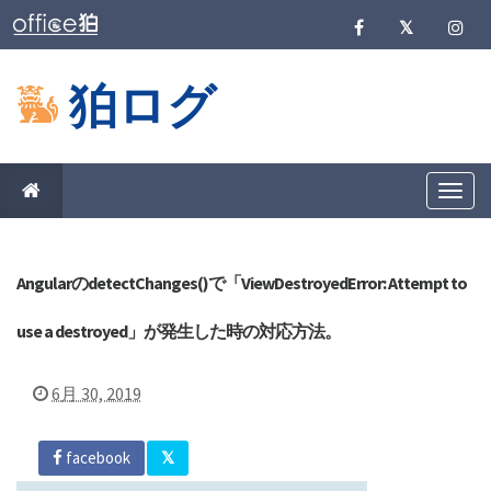
狛ログ
T
o
g
g
l
e
AngularのdetectChanges()で「ViewDestroyedError: Attempt to
n
a
use a destroyed」が発生した時の対応方法。
v
i
g
a
6月 30, 2019
t
i
o
n
facebook