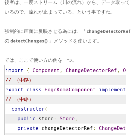
後者は、一度ストリーム（川の流れ）から、データ取って
いるので、流れが止まっている、という事ですね。
強制的に画面に反映させる為には、「
changeDetectorRef
の detectChanges()
」メソッドを使います。
では、ここで使い方の例を一つ。
import
{
Component
,
ChangeDetectorRef
,
OnIn
// （中略）
export
class
HogeKomaComponent
implements
O
// （中略）
constructor
(
public
 store
:
Store
,
private
 changeDetectorRef
:
ChangeDetect