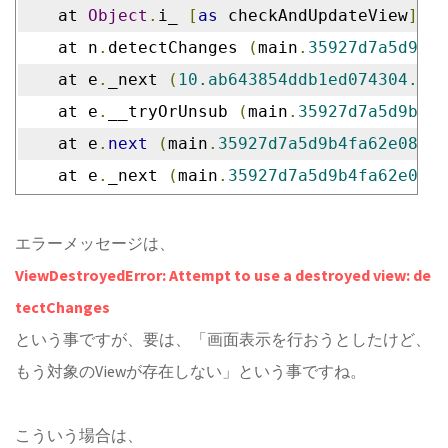
    at 
Object
.
i_ 
[
as
 checkAndUpdateView
]
(
m
    at n
.
detectChanges 
(
main
.
35927d7a5d9b4f
    at e
.
_next 
(
10.ab643854ddb1ed074304.js
:
    at e
.
__tryOrUnsub 
(
main
.
35927d7a5d9b4fa
    at e
.
next
(
main
.
35927d7a5d9b4fa62e08
.
js
    at e
.
_next 
(
main
.
35927d7a5d9b4fa62e08
.
j
エラーメッセージは、
ViewDestroyedError: Attempt to use a destroyed view: de
tectChanges
という事ですが、要は、「画面表示を行おうとしたけど、
もう対象のViewが存在しない」という事ですね。
こういう場合は、