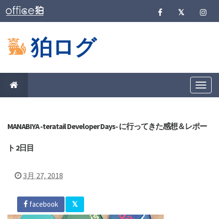
狛ログ
T
o
g
g
l
e
MANABIYA -teratail Developer Days- に行ってきた感想＆レポー
n
a
ト 2日目
v
i
g
a
3月 27, 2018
t
i
o
n
facebook