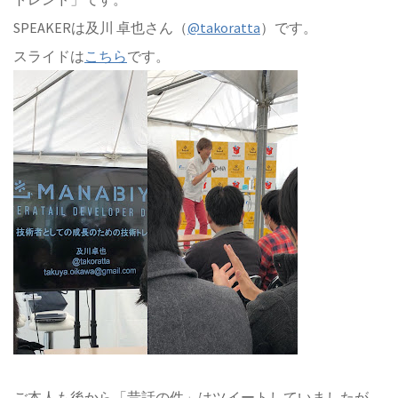
SPEAKERは及川 卓也さん（
@takoratta
）です。
スライドは
こちら
です。
ご本人も後から「昔話の件」はツイートしていましたが、