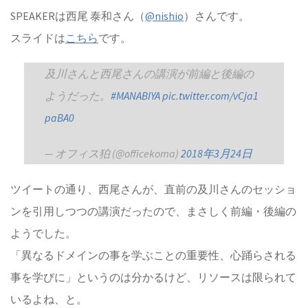
SPEAKERは西尾 泰和さん（
@nishio
）さんです。
スライドは
こちら
です。
及川さんと西尾さんの講演が前編と後編の
ようだった。
#MANABIYA
pic.twitter.com/vCja1
paBA0
— オフィス狛 (@officekoma)
2018年3月24日
ツイートの通り、西尾さんが、直前の及川さんのセッショ
ンを引用しつつの講演だったので、まさしく前編・後編の
ようでした。
「異なるドメインの事を学ぶことの重要性、心踊らされる
事を学びに」というのは分かるけど、リソースは限られて
いるよね、と。