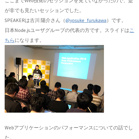
ここまでWeb技術のセッションを見ていなかったので、是
が非でも見たいセッションでした。
SPEAKERは古川 陽介さん（
@yosuke_furukawa
）です。
日本Node.jsユーザグループの代表の方です。スライドは
こ
ちら
になります。
Webアプリケーションのパフォーマンスについての話でし
た。