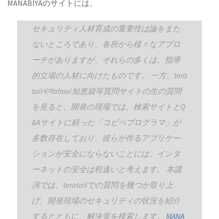
MANABIYAのサイトには、
セキュリティ人材育成の重要性は論をまた
ないところであり、各所から様々なアプロ
ーチがありますが、それらの多くは、指導
的立場の人材に向けたものです。 一方、tera
tailやYahoo!知恵袋等質問サイトの生の質問
を見ると、開発の現場では、検索サイトとQ
&Aサイトに頼った「コピペプログラマ」が
多数存在しており、彼らが作るアプリケー
ションが安全にならないことには、インタ
ーネットの安全は程遠いと考えます。 本講
演では、teratailでの質問を幾つか取り上
げ、開発現場のセキュリティの状況を紹介
するとともに、解決策を模索します。
MANA