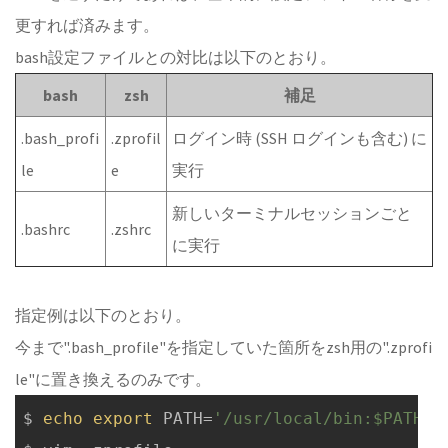
更すれば済みます。
bash設定ファイルとの対比は以下のとおり。
bash
zsh
補足
.bash_profi
.zprofil
ログイン時 (SSH ログインも含む) に
le
e
実行
新しいターミナルセッションごと
.bashrc
.zshrc
に実行
指定例は以下のとおり。
今まで".bash_profile"を指定していた箇所をzsh用の".zprofi
le"に置き換えるのみです。
$ 
echo
export
 PATH=
'/usr/local/bin:$PATH'
 