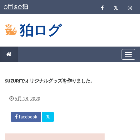
狛ログ
T
o
g
g
l
e
SUZURIでオリジナルグッズを作りました。
n
a
v
5月 28, 2020
i
g
a
t
facebook
i
o
n