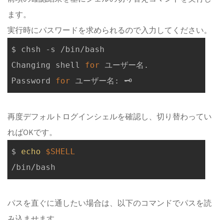
ます。
実行時にパスワードを求められるので入力してください。
$ chsh -s /bin/bash

Changing shell 
for
 ユーザー名.

Password 
for
再度デフォルトログインシェルを確認し、切り替わってい
ればOKです。
$ 
echo
$SHELL
パスを直ぐに通したい場合は、以下のコマンドでパスを読
み込ませます。