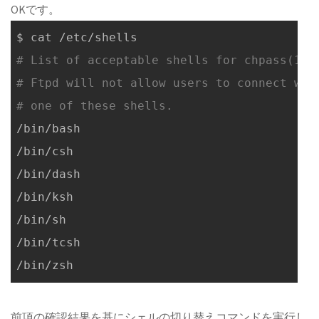
OKです。
# List of acceptable shells for chpass(1).
# Ftpd will not allow users to connect who
# one of these shells.
/bin/bash

/bin/csh

/bin/dash

/bin/ksh

/bin/sh

/bin/tcsh

前項の確認結果を基にシェルの切り替えコマンドを実行し