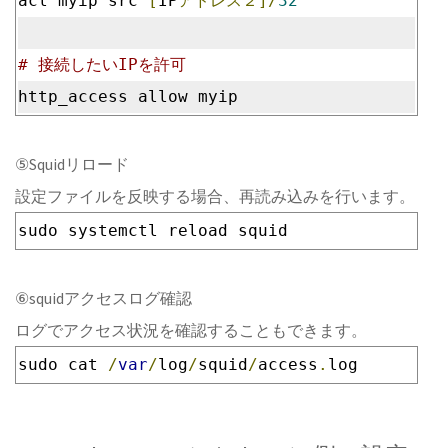
acl myip src 
[
IP
アドレス２]/
32
# 接続したいIPを許可
http_access allow myip
⑤Squidリロード
設定ファイルを反映する場合、再読み込みを行います。
sudo systemctl reload squid
⑥squidアクセスログ確認
ログでアクセス状況を確認することもできます。
sudo cat 
/
var
/
log
/
squid
/
access
.
log