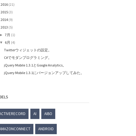
2016
(21)
►
2015
(3)
►
2014
(9)
►
2013
(5)
▼
7月
(1)
►
6月
(4)
▼
Twitterウィジェットの設定。
C#でモダンプログラミング。
jQuery Mobile 1.3.1とGoogle Analytics。
jQuery Mobile 1.3.1にバージョンアップしてみた。
BELS
ACTIVERECORD
AI
AIBO
AMAZONCONNECT
ANDROID