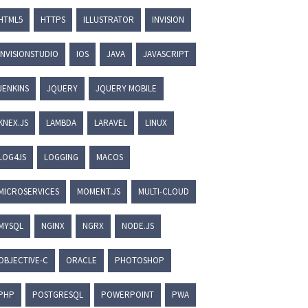
HTML5
HTTPS
ILLUSTRATOR
INVISION
INVISIONSTUDIO
IOS
JAVA
JAVASCRIPT
JENKINS
JQUERY
JQUERY MOBILE
KNEX.JS
LAMBDA
LARAVEL
LINUX
ata-widget-id
=
"xxxxxx"
>
LOG4JS
LOGGING
MACOS
MICROSERVICES
MOMENT.JS
MULTI-CLOUD
MYSQL
NGINX
NGRX
NODE.JS
OBJECTIVE-C
ORACLE
PHOTOSHOP
PHP
POSTGRESQL
POWERPOINT
PWA