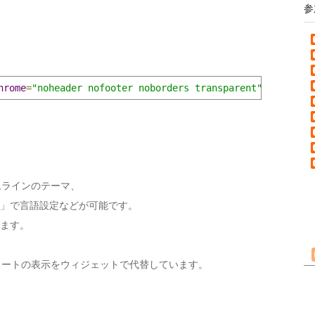
参
hrome
=
"noheader nofooter noborders transparent"
href
=
"ht
イムラインのテーマ、
「lang」で言語設定などが可能です。
ます。
イートの表示をウィジェットで代替しています。