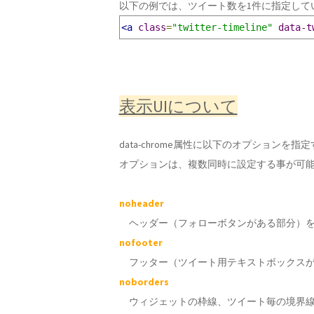
以下の例では、ツイート数を1件に指定して
<a
class
=
"twitter-timeline"
data-t
表示UIについて
data-chrome属性に以下のオプションを
オプションは、複数同時に設定する事が可
noheader
ヘッダー（フォローボタンがある部分）を
nofooter
フッター（ツイート用テキストボックスが
noborders
ウィジェットの枠線、ツイート毎の境界線