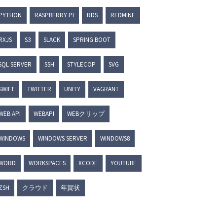
PYTHON
RASPBERRY PI
RDS
REDMINE
widget-id
=
"xxxxxx"
>
RXJS
S3
SLACK
SPRING BOOT
SQL SERVER
SSH
STYLECOP
SVG
SWIFT
TWITTER
UNITY
VAGRANT
WEB API
WEBAPI
WEBクリップ
WINDOWS
WINDOWS SERVER
WINDOWS8
WORD
WORKSPACES
XCODE
YOUTUBE
ZSH
クラウド
年賀状