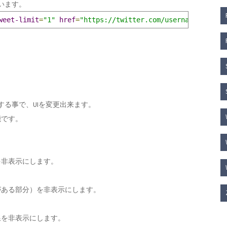
います。
weet-limit
=
"1"
href
=
"https://twitter.com/username"
data-
指定する事で、UIを変更出来ます。
能です。
非表示にします。
ある部分）を非表示にします。
を非表示にします。