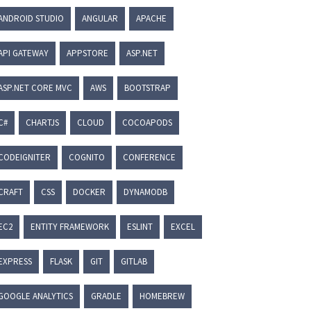
ANDROID STUDIO
ANGULAR
APACHE
API GATEWAY
APPSTORE
ASP.NET
ASP.NET CORE MVC
AWS
BOOTSTRAP
C#
CHARTJS
CLOUD
COCOAPODS
CODEIGNITER
COGNITO
CONFERENCE
CRAFT
CSS
DOCKER
DYNAMODB
EC2
ENTITY FRAMEWORK
ESLINT
EXCEL
EXPRESS
FLASK
GIT
GITLAB
GOOGLE ANALYTICS
GRADLE
HOMEBREW