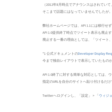
（2012年8月時点でアナウンスはされてい
そこまで話題にはなっていませんでしたが
弊社ホームページでは、API 1.1には移行せ
API 1.0提供終了時点でツイート表示も廃止
廃止する一番の理由としては、「ツイート、
*1 公式ドキュメントの
Developer Display Re
今まで独自レイアウトで表示していたもの
API 1.0終了に対する簡単な対応としては
指定のURLを自分のサイトへ貼り付けるだ
Twitterへログインし、「設定」 > 「
ウィジ