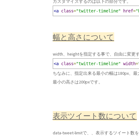
カスタマイズするのは以下の部分です。
<a
class
=
"twitter-timeline"
href
=
"
幅と高さについて
width、heightを指定する事で、自由に変
<a
class
=
"twitter-timeline"
width
=
ちなみに、指定出来る最小の幅は180px、最大
最小の高さは200pxです。
表示ツイート数について
data-tweet-limitで、、表示するツイー