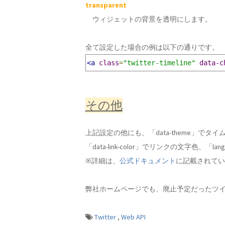
transparent
ウィジェットの背景を透明にします。
全て設定した場合の例は以下の通りです。
<a
class
=
"twitter-timeline"
data-c
その他
上記設定の他にも、「data-theme」でタ
「data-link-color」でリンクの文字色、
※詳細は、
公式ドキュメント
に記載されてい
弊社ホームページでも、廃止予定だったツ
Twitter
,
Web API