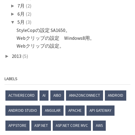
7月
(2)
►
6月
(2)
►
5月
(3)
▼
StyleCopの設定 SA1650。
Webクリップの設定 Windows8用。
Webクリップの設定。
2013
(5)
►
LABELS
ACTIVERECORD
AI
AIBO
AMAZONCONNECT
ANDROID
ANDROID STUDIO
ANGULAR
APACHE
API GATEWAY
APPSTORE
ASP.NET
ASP.NET CORE MVC
AWS