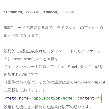
*1 128×128、270×270、270×558、558×558
RSSフィードの設定する事で、ライブタイルのプッシュ通
知が可能になります。
最終的に自動生成された（ダウンロードしたパッケージ
の）browserconfig.xmlと画像を
ドキュメントルートに置いて、htmlのmetaタグに下記を
追加すれば完了です。
（画像のパスなど、その他の設定は全てbrowserconfig.xml
に記載してあります。）
<meta
name
=
"application-name"
content
=
"オフ
設定した後にピン留めした結果は以下の通りです。