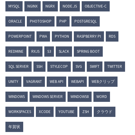
MYSQL
NGINX
NGRX
NODE.JS
OBJECTIVE-C
ORACLE
PHOTOSHOP
PHP
POSTGRESQL
POWERPOINT
PWA
PYTHON
RASPBERRY PI
RDS
REDMINE
RXJS
S3
SLACK
SPRING BOOT
SQL SERVER
SSH
STYLECOP
SVG
SWIFT
TWITTER
UNITY
VAGRANT
WEB API
WEBAPI
WEBクリップ
WINDOWS
WINDOWS SERVER
WINDOWS8
WORD
WORKSPACES
XCODE
YOUTUBE
ZSH
クラウド
年賀状