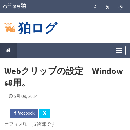
狛ログ
T
o
g
g
Webクリップの設定 Window
l
e
n
s8用。
a
v
i
5月 09, 2014
g
a
t
i
facebook
o
n
オフィス狛 技術部です。