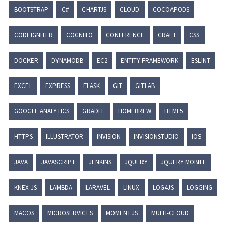
BOOTSTRAP
C#
CHARTJS
CLOUD
COCOAPODS
CODEIGNITER
COGNITO
CONFERENCE
CRAFT
CSS
DOCKER
DYNAMODB
EC2
ENTITY FRAMEWORK
ESLINT
EXCEL
EXPRESS
FLASK
GIT
GITLAB
GOOGLE ANALYTICS
GRADLE
HOMEBREW
HTML5
HTTPS
ILLUSTRATOR
INVISION
INVISIONSTUDIO
IOS
JAVA
JAVASCRIPT
JENKINS
JQUERY
JQUERY MOBILE
KNEX.JS
LAMBDA
LARAVEL
LINUX
LOG4JS
LOGGING
MACOS
MICROSERVICES
MOMENT.JS
MULTI-CLOUD