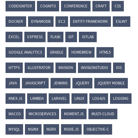
CODEIGNITER
COGNITO
CONFERENCE
CRAFT
CSS
DOCKER
DYNAMODB
EC2
ENTITY FRAMEWORK
ESLINT
EXCEL
EXPRESS
FLASK
GIT
GITLAB
GOOGLE ANALYTICS
GRADLE
HOMEBREW
HTML5
HTTPS
ILLUSTRATOR
INVISION
INVISIONSTUDIO
IOS
JAVA
JAVASCRIPT
JENKINS
JQUERY
JQUERY MOBILE
KNEX.JS
LAMBDA
LARAVEL
LINUX
LOG4JS
LOGGING
MACOS
MICROSERVICES
MOMENT.JS
MULTI-CLOUD
MYSQL
NGINX
NGRX
NODE.JS
OBJECTIVE-C