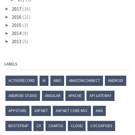
2017
(16)
►
2016
(21)
►
2015
(3)
►
2014
(9)
►
2013
(5)
►
LABELS
ACTIVERECORD
AI
AIBO
AMAZONCONNECT
ANDROID
ANDROID STUDIO
ANGULAR
APACHE
API GATEWAY
APPSTORE
ASP.NET
ASP.NET CORE MVC
AWS
BOOTSTRAP
C#
CHARTJS
CLOUD
COCOAPODS