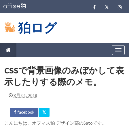
狛ログ
T
o
g
g
CSSで背景画像のみぼかして表
l
e
n
示したりする際のメモ。
a
v
i
8月 01, 2018
g
a
t
i
facebook
o
n
こんにちは、オフィス狛 デザイン部のSatoです。