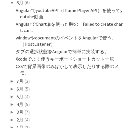
8月
(6)
▼
AngularでyoutubeAPI（Iflame Player API）を使ってy
outube動画...
AngularでChart.jsを使った時の「Failed to create char
t: can...
windowやdocumentのイベントをAngularで使う。
（HostListener）
タブの選択状態をAngularで簡単に実装する。
Xcodeでよく使うキーボードショートカット一覧
CSSで背景画像のみぼかして表示したりする際のメ
モ。
7月
(3)
►
6月
(5)
►
5月
(4)
►
4月
(5)
►
3月
(7)
►
2月
(4)
►
1月
(3)
►