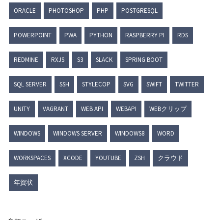
ORACLE
PHOTOSHOP
PHP
POSTGRESQL
POWERPOINT
PWA
PYTHON
RASPBERRY PI
RDS
REDMINE
RXJS
S3
SLACK
SPRING BOOT
SQL SERVER
SSH
STYLECOP
SVG
SWIFT
TWITTER
UNITY
VAGRANT
WEB API
WEBAPI
WEBクリップ
WINDOWS
WINDOWS SERVER
WINDOWS8
WORD
WORKSPACES
XCODE
YOUTUBE
ZSH
クラウド
年賀状