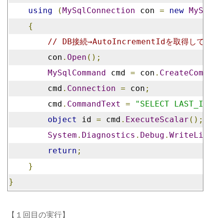
using
(
MySqlConnection
 con 
=
new
MySqlC
{
// DB接続→AutoIncrementIdを取得して表
        con
.
Open
();
MySqlCommand
 cmd 
=
 con
.
CreateComman
        cmd
.
Connection
=
 con
;
        cmd
.
CommandText
=
"SELECT LAST_INSE
object
 id 
=
 cmd
.
ExecuteScalar
();
System
.
Diagnostics
.
Debug
.
WriteLine
(
return
;
}
}
【１回目の実行】