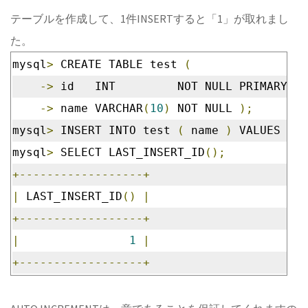
テーブルを作成して、1件INSERTすると「1」が取れまし
た。
mysql
>
 CREATE TABLE test 
(
->
 id   INT         NOT NULL PRIMARY KE
->
 name VARCHAR
(
10
)
 NOT NULL 
);
mysql
>
 INSERT INTO test 
(
 name 
)
 VALUES 
(
'
mysql
>
 SELECT LAST_INSERT_ID
();
+------------------+
|
 LAST_INSERT_ID
()
|
+------------------+
|
1
|
+------------------+