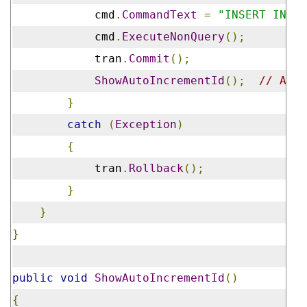
            cmd
.
CommandText
=
"INSERT INTO 
            cmd
.
ExecuteNonQuery
();
            tran
.
Commit
();
ShowAutoIncrementId
();
// Aut
}
catch
(
Exception
)
{
            tran
.
Rollback
();
}
}
}
public
void
ShowAutoIncrementId
()
{