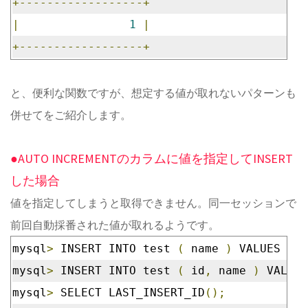
+------------------+
|
1
|
+------------------+
と、便利な関数ですが、想定する値が取れないパターンも
併せてをご紹介します。
●AUTO INCREMENTのカラムに値を指定してINSERT
した場合
値を指定してしまうと取得できません。同一セッションで
前回自動採番された値が取れるようです。
mysql
>
 INSERT INTO test 
(
 name 
)
 VALUES 
(
'
mysql
>
 INSERT INTO test 
(
 id
,
 name 
)
 VALUES
mysql
>
 SELECT LAST_INSERT_ID
();