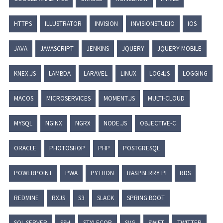
HTTPS
ILLUSTRATOR
INVISION
INVISIONSTUDIO
IOS
JAVA
JAVASCRIPT
JENKINS
JQUERY
JQUERY MOBILE
KNEX.JS
LAMBDA
LARAVEL
LINUX
LOG4JS
LOGGING
MACOS
MICROSERVICES
MOMENT.JS
MULTI-CLOUD
MYSQL
NGINX
NGRX
NODE.JS
OBJECTIVE-C
ORACLE
PHOTOSHOP
PHP
POSTGRESQL
POWERPOINT
PWA
PYTHON
RASPBERRY PI
RDS
REDMINE
RXJS
S3
SLACK
SPRING BOOT
SQL SERVER
SSH
STYLECOP
SVG
SWIFT
TWITTER