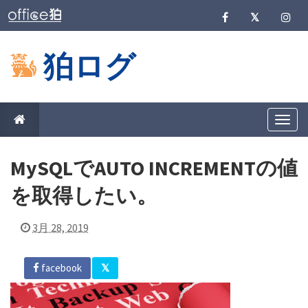
狛ログ
T
o
g
g
MySQLでAUTO INCREMENTの値
l
e
n
を取得したい。
a
v
i
3月 28, 2019
g
a
t
i
facebook
o
n