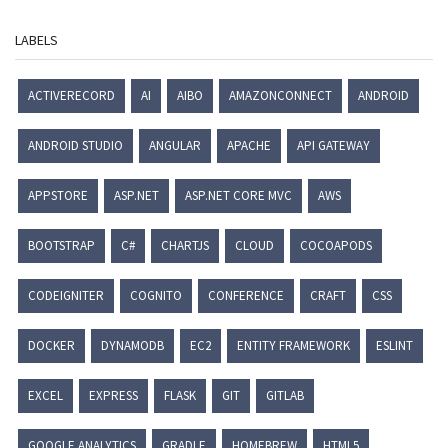
LABELS
ACTIVERECORD
AI
AIBO
AMAZONCONNECT
ANDROID
ANDROID STUDIO
ANGULAR
APACHE
API GATEWAY
APPSTORE
ASP.NET
ASP.NET CORE MVC
AWS
BOOTSTRAP
C#
CHARTJS
CLOUD
COCOAPODS
CODEIGNITER
COGNITO
CONFERENCE
CRAFT
CSS
DOCKER
DYNAMODB
EC2
ENTITY FRAMEWORK
ESLINT
EXCEL
EXPRESS
FLASK
GIT
GITLAB
GOOGLE ANALYTICS
GRADLE
HOMEBREW
HTML5