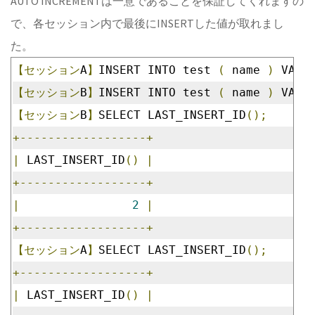
AUTO INCREMENTは一意であることを保証してくれますの
で、各セッション内で最後にINSERTした値が取れまし
た。
【セッション
A
】
INSERT INTO test 
(
 name 
)
 VALU
【セッション
B
】
INSERT INTO test 
(
 name 
)
 VALU
【セッション
B
】
SELECT LAST_INSERT_ID
();
+------------------+
|
 LAST_INSERT_ID
()
|
+------------------+
|
2
|
+------------------+
【セッション
A
】
SELECT LAST_INSERT_ID
();
+------------------+
|
 LAST_INSERT_ID
()
|