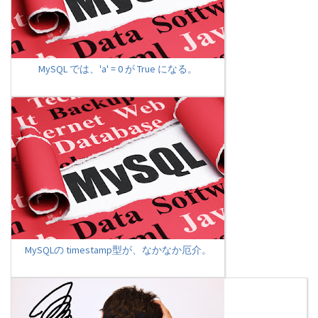
MySQL では、'a' = 0 が True になる。
MySQLの timestamp型が、なかなか厄介。