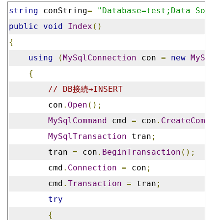
string
 conString
=
"Database=test;Data Sourc
public
void
Index
()
{
using
(
MySqlConnection
 con 
=
new
MySqlC
{
// DB接続→INSERT
        con
.
Open
();
MySqlCommand
 cmd 
=
 con
.
CreateComman
MySqlTransaction
 tran
;
        tran 
=
 con
.
BeginTransaction
();
        cmd
.
Connection
=
 con
;
        cmd
.
Transaction
=
 tran
;
try
{