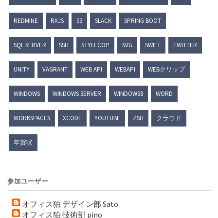
REDMINE
RXJS
S3
SLACK
SPRING BOOT
SQL SERVER
SSH
STYLECOP
SVG
SWIFT
TWITTER
UNITY
VAGRANT
WEB API
WEBAPI
WEBクリップ
WINDOWS
WINDOWS SERVER
WINDOWS8
WORD
WORKSPACES
XCODE
YOUTUBE
ZSH
クラウド
年賀状
参加ユーザー
オフィス狛 デザイン部 Sato
オフィス狛 技術部 pino