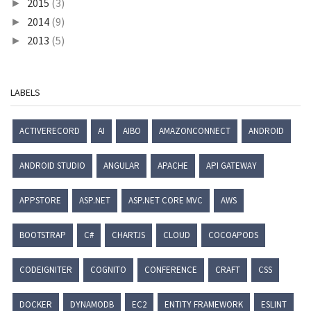
2015
(3)
►
2014
(9)
►
2013
(5)
►
LABELS
ACTIVERECORD
AI
AIBO
AMAZONCONNECT
ANDROID
ANDROID STUDIO
ANGULAR
APACHE
API GATEWAY
APPSTORE
ASP.NET
ASP.NET CORE MVC
AWS
BOOTSTRAP
C#
CHARTJS
CLOUD
COCOAPODS
CODEIGNITER
COGNITO
CONFERENCE
CRAFT
CSS
DOCKER
DYNAMODB
EC2
ENTITY FRAMEWORK
ESLINT