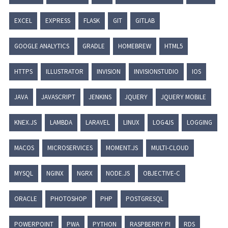
EXCEL
EXPRESS
FLASK
GIT
GITLAB
GOOGLE ANALYTICS
GRADLE
HOMEBREW
HTML5
HTTPS
ILLUSTRATOR
INVISION
INVISIONSTUDIO
IOS
JAVA
JAVASCRIPT
JENKINS
JQUERY
JQUERY MOBILE
KNEX.JS
LAMBDA
LARAVEL
LINUX
LOG4JS
LOGGING
MACOS
MICROSERVICES
MOMENT.JS
MULTI-CLOUD
MYSQL
NGINX
NGRX
NODE.JS
OBJECTIVE-C
ORACLE
PHOTOSHOP
PHP
POSTGRESQL
POWERPOINT
PWA
PYTHON
RASPBERRY PI
RDS