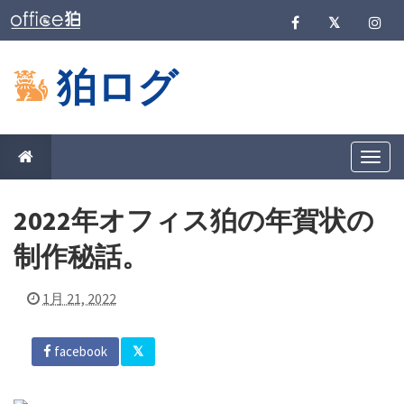
狛ログ
T
o
g
g
2022年オフィス狛の年賀状の
l
e
n
制作秘話。
a
v
i
1月 21, 2022
g
a
t
i
facebook
o
n