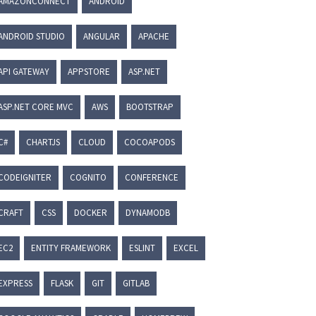
AMAZONCONNECT
ANDROID
ANDROID STUDIO
ANGULAR
APACHE
API GATEWAY
APPSTORE
ASP.NET
ASP.NET CORE MVC
AWS
BOOTSTRAP
C#
CHARTJS
CLOUD
COCOAPODS
CODEIGNITER
COGNITO
CONFERENCE
CRAFT
CSS
DOCKER
DYNAMODB
EC2
ENTITY FRAMEWORK
ESLINT
EXCEL
EXPRESS
FLASK
GIT
GITLAB