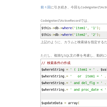
前々回
に引き続き、今回もCodeIgniterの
CodeIgniterのActiveRecordでは、
$this
->
db
->
where
(
'item1'
,
'1'
);
$this
->
db
->
where
(
'item2'
,
'2'
);
上記のように、カラムと検索値を指定するだけ
ただし、複雑なSQL文の事を考慮し、動的に
// 検索条件の作成
$whereString 
=
' ( item1 = '
.
 $va
$whereString
.=
'   or  item1 = '
.
$whereString
.=
' and del_flg = '
.
$whereString
.=
' and proc_date < '
$updateData 
=
 array
(