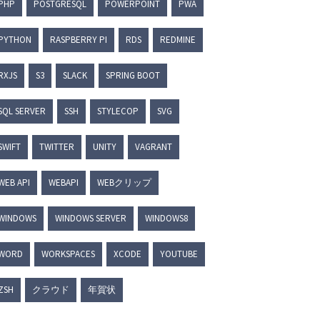
PHP
POSTGRESQL
POWERPOINT
PWA
PYTHON
RASPBERRY PI
RDS
REDMINE
RXJS
S3
SLACK
SPRING BOOT
SQL SERVER
SSH
STYLECOP
SVG
SWIFT
TWITTER
UNITY
VAGRANT
WEB API
WEBAPI
WEBクリップ
WINDOWS
WINDOWS SERVER
WINDOWS8
WORD
WORKSPACES
XCODE
YOUTUBE
ZSH
クラウド
年賀状