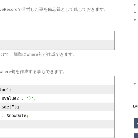
ActiveRecordで苦労した事を備忘録として残しておきます。
で、簡単にwhere句が作成できます。
where句を作成する事もできます。
lue1
;
 $value2 
.
')'
;
LA
 $delFlg
;
.
 $nowDate
;