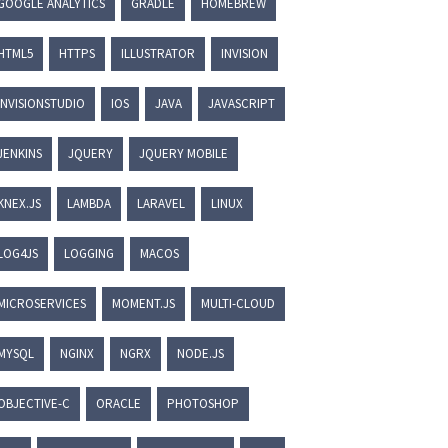
GOOGLE ANALYTICS
GRADLE
HOMEBREW
HTML5
HTTPS
ILLUSTRATOR
INVISION
INVISIONSTUDIO
IOS
JAVA
JAVASCRIPT
JENKINS
JQUERY
JQUERY MOBILE
KNEX.JS
LAMBDA
LARAVEL
LINUX
LOG4JS
LOGGING
MACOS
MICROSERVICES
MOMENT.JS
MULTI-CLOUD
MYSQL
NGINX
NGRX
NODE.JS
OBJECTIVE-C
ORACLE
PHOTOSHOP