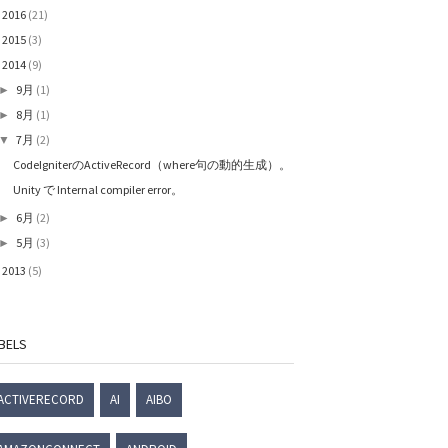
2016
(21)
►
2015
(3)
►
2014
(9)
▼
9月
(1)
►
8月
(1)
►
7月
(2)
▼
CodeIgniterのActiveRecord（where句の動的生成）。
Unity で Internal compiler error。
6月
(2)
►
5月
(3)
►
2013
(5)
►
BELS
ACTIVERECORD
AI
AIBO