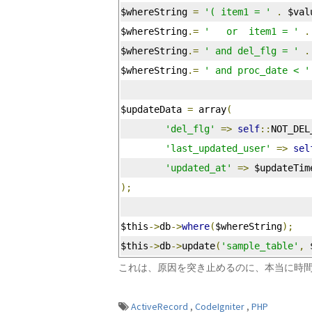
$whereString 
=
'( item1 = '
.
 $val
$whereString
.=
'   or  item1 = '
.
$whereString
.=
' and del_flg = '
.
$whereString
.=
' and proc_date < '
$updateData 
=
 array
(
'del_flg'
=>
self
::
NOT_DEL
'last_updated_user'
=>
sel
'updated_at'
=>
 $updateTim
);
$this
->
db
->
where
(
$whereString
);
$this
->
db
->
update
(
'sample_table'
,
 
これは、原因を突き止めるのに、本当に時
ActiveRecord
,
CodeIgniter
,
PHP