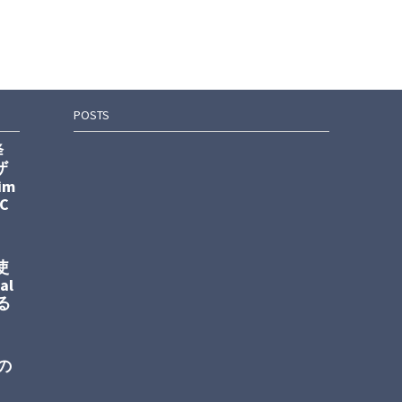
POSTS
降
ザ
im
C
使
al
る
の
。