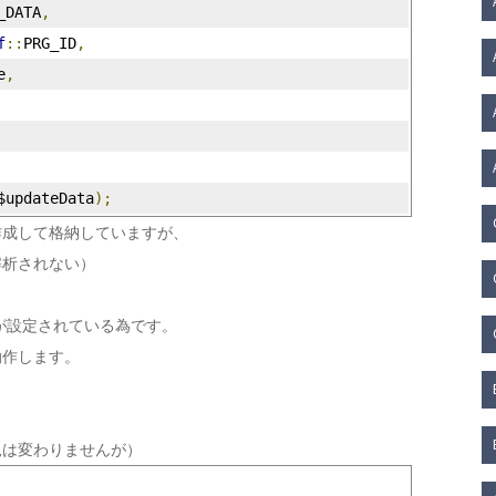
_DATA
,
f
::
PRG_ID
,
e
,
$updateData
);
を動的作成して格納していますが、
解析されない）
ースが設定されている為です。
動作します。
見は変わりませんが）