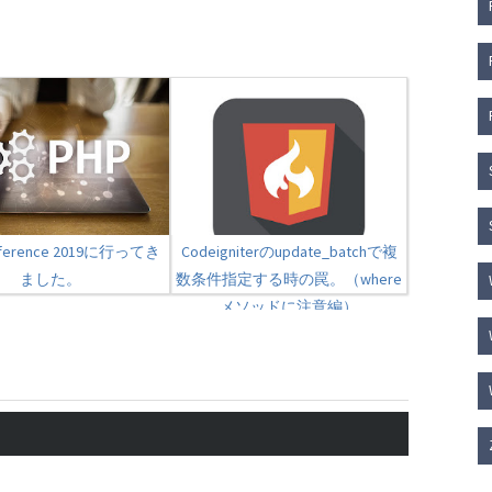
nference 2019に行ってき
Codeigniterのupdate_batchで複
ました。
数条件指定する時の罠。（where
メソッドに注意編）