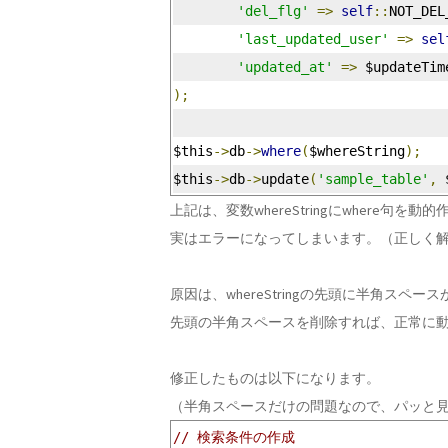
'del_flg'
=>
self
::
NOT_DEL
'last_updated_user'
=>
sel
'updated_at'
=>
 $updateTim
);
$this
->
db
->
where
(
$whereString
);
$this
->
db
->
update
(
'sample_table'
,
 
上記は、変数whereStringにwhere句
実はエラーになってしまいます。（正しく
原因は、whereStringの先頭に半角スペ
先頭の半角スペースを削除すれば、正常に
修正したものは以下になります。
（半角スペースだけの問題なので、パッと
// 検索条件の作成