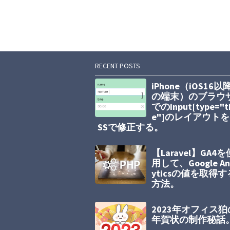
RECENT POSTS
iPhone（iOS16以
の端末）のブラウ
でのinput[type="t
e"]のレイアウトを
SSで修正する。
【Laravel】GA4を
用して、Google An
yticsの値を取得す
方法。
2023年オフィス狛
年賀状の制作秘話