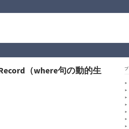
iveRecord（where句の動的生
ブ