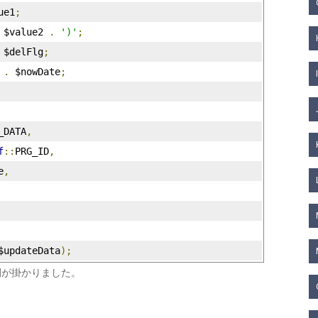
ue1
;
 $value2 
.
')'
;
 $delFlg
;
.
 $nowDate
;
_DATA
,
f
::
PRG_ID
,
e
,
$updateData
);
間が掛かりました。