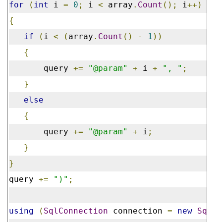
for
(
int
 i 
=
0
;
 i 
<
 array
.
Count
();
 i
++)
{
if
(
i 
<
(
array
.
Count
()
-
1
))
{
       query 
+=
"@param"
+
 i 
+
", "
;
}
else
{
       query 
+=
"@param"
+
 i
;
}
}
query 
+=
")"
;
using
(
SqlConnection
 connection 
=
new
SqlCo