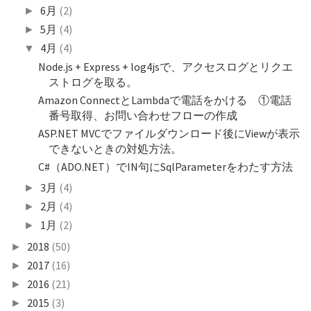
6月
(2)
►
5月
(4)
►
4月
(4)
▼
Node.js + Express + log4jsで、アクセスログとリクエ
ストログを取る。
Amazon ConnectとLambdaで電話をかける ①電話
番号取得、お問い合わせフローの作成
ASP.NET MVCでファイルダウンロード後にViewが表示
できないときの対処方法。
C#（ADO.NET）でIN句にSqlParameterをわたす方法
3月
(4)
►
2月
(4)
►
1月
(2)
►
2018
(50)
►
2017
(16)
►
2016
(21)
►
2015
(3)
►