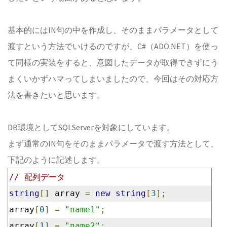
基本的にはIN句の中を作成し、そのままパラメータとして
渡すという方法でいけるのですが、C#（ADO.NET）を使っ
て同様の実装をすると、意図したデータが取得できずにう
まくいかずハマってしまいましたので、今回はその対応方
法を書きたいと思います。
DB環境としてSQLServerを対象にしています。
まず通常のIN句をそのままパラメータで渡す方法として、
下記のように記述します。
// 配列データ
string
[]
 array 
=
new
string
[
3
];
array
[
0
]
=
"name1"
;
array
[
1
]
=
"name2"
;