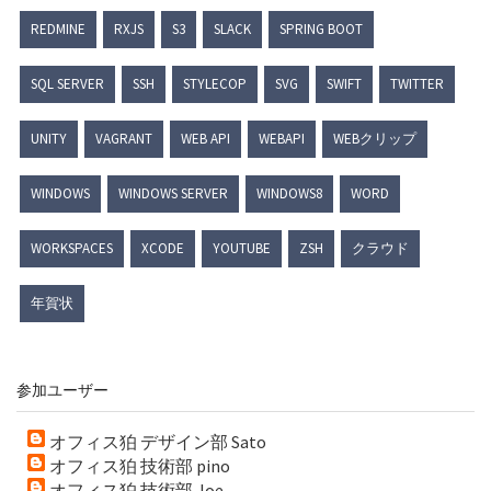
REDMINE
RXJS
S3
SLACK
SPRING BOOT
SQL SERVER
SSH
STYLECOP
SVG
SWIFT
TWITTER
UNITY
VAGRANT
WEB API
WEBAPI
WEBクリップ
WINDOWS
WINDOWS SERVER
WINDOWS8
WORD
WORKSPACES
XCODE
YOUTUBE
ZSH
クラウド
年賀状
参加ユーザー
オフィス狛 デザイン部 Sato
オフィス狛 技術部 pino
オフィス狛 技術部 Joe