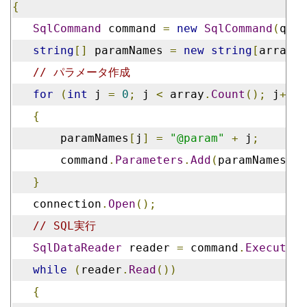
{
SqlCommand
 command 
=
new
SqlCommand
(
quer
string
[]
 paramNames 
=
new
string
[
array
.
C
// パラメータ作成
for
(
int
 j 
=
0
;
 j 
<
 array
.
Count
();
 j
++)
{
       paramNames
[
j
]
=
"@param"
+
 j
;
       command
.
Parameters
.
Add
(
paramNames
[
j
]
}
   connection
.
Open
();
// SQL実行
SqlDataReader
 reader 
=
 command
.
ExecuteRe
while
(
reader
.
Read
())
{