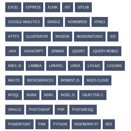
EXCEL
EXPRESS
FLASK
GIT
GITLAB
GOOGLE ANALYTICS
GRADLE
HOMEBREW
HTML5
HTTPS
ILLUSTRATOR
INVISION
INVISIONSTUDIO
IOS
JAVA
JAVASCRIPT
JENKINS
JQUERY
JQUERY MOBILE
KNEX.JS
LAMBDA
LARAVEL
LINUX
LOG4JS
LOGGING
MACOS
MICROSERVICES
MOMENT.JS
MULTI-CLOUD
MYSQL
NGINX
NGRX
NODE.JS
OBJECTIVE-C
ORACLE
PHOTOSHOP
PHP
POSTGRESQL
POWERPOINT
PWA
PYTHON
RASPBERRY PI
RDS