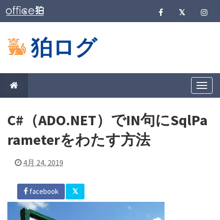
狛ログ
T
o
g
g
C#（ADO.NET）でIN句にSqlPa
l
e
n
rameterをわたす方法
a
v
i
4月 24, 2019
g
a
t
i
facebook
o
n