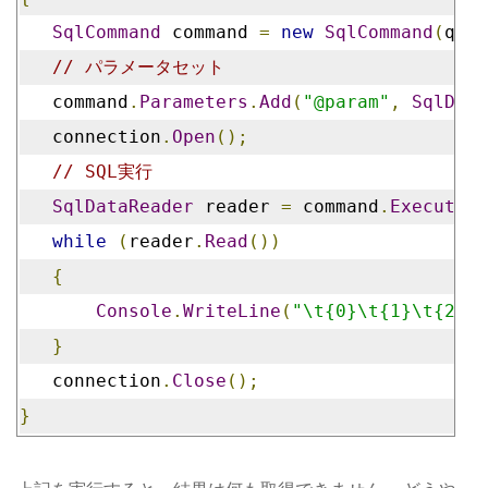
SqlCommand
 command 
=
new
SqlCommand
(
quer
// パラメータセット
   command
.
Parameters
.
Add
(
"@param"
,
SqlDbTy
   connection
.
Open
();
// SQL実行
SqlDataReader
 reader 
=
 command
.
ExecuteRe
while
(
reader
.
Read
())
{
Console
.
WriteLine
(
"\t{0}\t{1}\t{2}"
,
}
   connection
.
Close
();
}