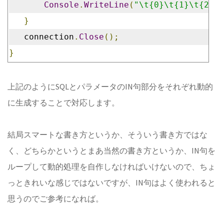
Console
.
WriteLine
(
"\t{0}\t{1}\t{2}"
,
}
   connection
.
Close
();
}
上記のようにSQLとパラメータのIN句部分をそれぞれ動的
に生成することで対応します。
結局スマートな書き方というか、そういう書き方ではな
く、どちらかというとまあ当然の書き方というか、IN句を
ループして動的処理を自作しなければいけないので、ちょ
っときれいな感じではないですが、IN句はよく使われると
思うのでご参考になれば。