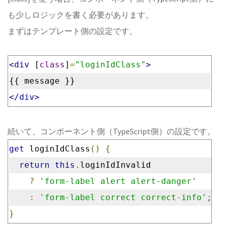
も少しロジックを書く必要があります。
まずはテンプレート側の設定です。
<div
 [
class
]
=
"loginIdClass"
>
{{ message }}
</div>
続いて、コンポーネント側（TypeScript側）の設定です。
get
 loginIdClass
()
{
return
this
.
loginIdInvalid
?
'form-label alert alert-danger'
:
'form-label correct correct-info'
;
}