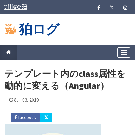
狛ログ
T
o
g
g
テンプレート内のclass属性を
l
e
n
動的に変える（Angular）
a
v
i
8月 03, 2019
g
a
t
i
facebook
o
n