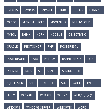
KNEX.JS
LAMBDA
LARAVEL
LINUX
LOG4JS
LOGGING
MACOS
MICROSERVICES
MOMENT.JS
MULTI-CLOUD
MYSQL
NGINX
NGRX
NODE.JS
OBJECTIVE-C
ORACLE
PHOTOSHOP
PHP
POSTGRESQL
POWERPOINT
PWA
PYTHON
RASPBERRY PI
RDS
REDMINE
RXJS
S3
SLACK
SPRING BOOT
SQL SERVER
SSH
STYLECOP
SVG
SWIFT
TWITTER
UNITY
VAGRANT
WEB API
WEBAPI
WEBクリップ
WINDOWS
WINDOWS SERVER
WINDOWS8
WORD