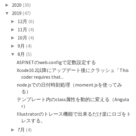
2020
(30)
►
2019
(47)
▼
12月
(6)
►
11月
(4)
►
10月
(4)
►
9月
(4)
►
8月
(5)
▼
ASP.NETのweb.configで定数設定する
Xcode10.2以降にアップデート後にクラッシュ「This
coder requires that...
node.jsでの日付時刻処理（moment.jsを使ってみ
る）
テンプレート内のclass属性を動的に変える（Angula
r）
Illustratorのトレース機能で出来るだけ楽にロゴをト
レスする。
7月
(4)
►