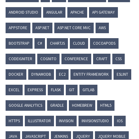
ANDROID STUDIO
ANGULAR
APACHE
API GATEWAY
APPSTORE
ASP.NET
ASP.NET CORE MVC
AWS
BOOTSTRAP
C#
CHARTJS
CLOUD
COCOAPODS
CODEIGNITER
COGNITO
CONFERENCE
CRAFT
CSS
DOCKER
DYNAMODB
EC2
ENTITY FRAMEWORK
ESLINT
EXCEL
EXPRESS
FLASK
GIT
GITLAB
GOOGLE ANALYTICS
GRADLE
HOMEBREW
HTML5
HTTPS
ILLUSTRATOR
INVISION
INVISIONSTUDIO
IOS
JAVA
JAVASCRIPT
JENKINS
JQUERY
JQUERY MOBILE