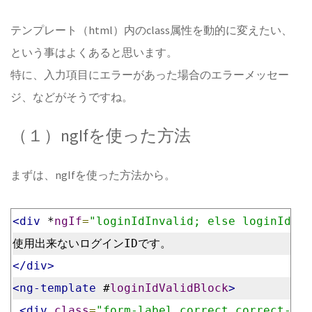
テンプレート（html）内のclass属性を動的に変えたい、
という事はよくあると思います。
特に、入力項目にエラーがあった場合のエラーメッセー
ジ、などがそうですね。
（１）ngIfを使った方法
まずは、ngIfを使った方法から。
<div
 *
ngIf
=
"loginIdInvalid; else loginIdVal
使用出来ないログインIDです。
</div>
<ng-template
 #
loginIdValidBlock
>
<div
class
=
"form-label correct correct-inf