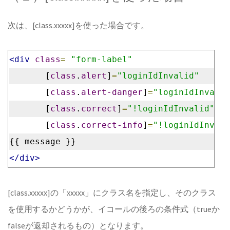
次は、[class.xxxxx]を使った場合です。
<div
class
=
"form-label"
       [
class
.
alert
]
=
"loginIdInvalid"
       [
class
.
alert-danger
]
=
"loginIdInvalid
       [
class
.
correct
]
=
"!loginIdInvalid"
       [
class
.
correct-info
]
=
"!loginIdInvali
{{ message }}
</div>
[class.xxxxx]の「xxxxx」にクラス名を指定し、そのクラス
を使用するかどうかが、イコールの後ろの条件式（trueか
falseが返却されるもの）となります。