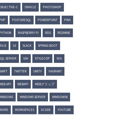
OBJECTIVE-C
ORACLE
PHOTOSHOP
PHP
POSTGRESQL
POWERPOINT
PWA
PYTHON
RASPBERRY PI
RDS
REDMINE
RXJS
S3
SLACK
SPRING BOOT
SQL SERVER
SSH
STYLECOP
SVG
SWIFT
TWITTER
UNITY
VAGRANT
WEB API
WEBAPI
WEBクリップ
WINDOWS
WINDOWS SERVER
WINDOWS8
WORD
WORKSPACES
XCODE
YOUTUBE