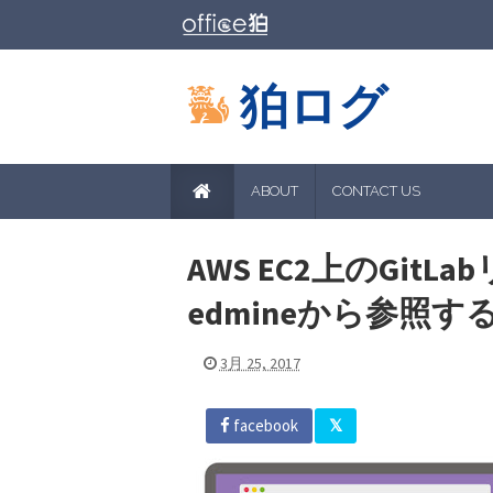
狛ログ
ABOUT
CONTACT US
AWS EC2上のGit
edmineから参照す
3月 25, 2017
facebook