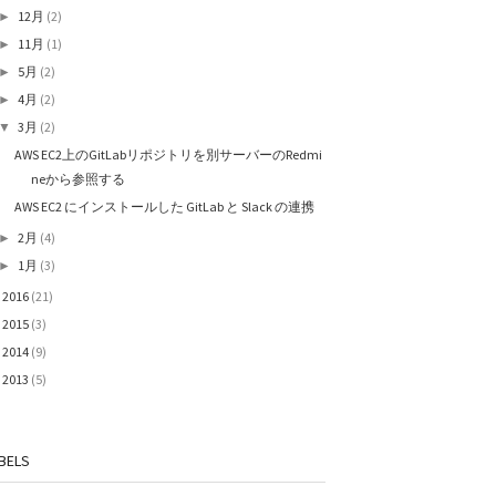
12月
(2)
►
11月
(1)
►
5月
(2)
►
4月
(2)
►
3月
(2)
▼
AWS EC2上のGitLabリポジトリを別サーバーのRedmi
neから参照する
AWS EC2 にインストールした GitLab と Slack の連携
2月
(4)
►
1月
(3)
►
2016
(21)
►
2015
(3)
►
2014
(9)
►
2013
(5)
►
BELS