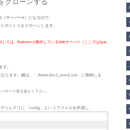
トリをクローンする
C2（サーバーA）になるので、
B）へリポジトリをクローンします。
は、Redmine が動作しているWebサーバー（ここではApac
ます。
す。鍵は、「/home/[ec2_user]/.ssh」に格納しま
いるユーザーで置き換えて下さい。
ィレクリに「config」というファイルを作成し、