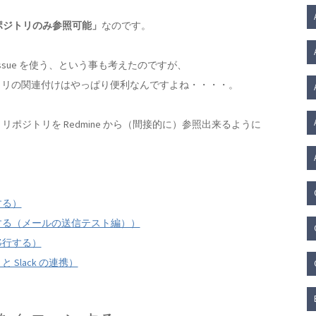
リポジトリのみ参照可能」
なのです。
 の issue を使う、という事も考えたのですが、
ポジトリの関連付けはやっぱり便利なんですよね・・・・。
Lab リポジトリを Redmine から（間接的に）参照出来るように
ルする）
トールする（メールの送信テスト編））
を移行する）
と Slack の連携）