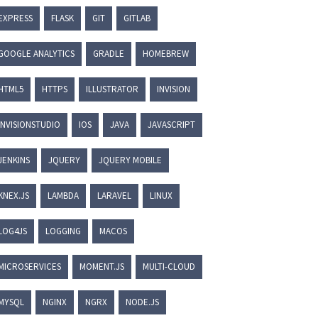
EXPRESS
FLASK
GIT
GITLAB
GOOGLE ANALYTICS
GRADLE
HOMEBREW
HTML5
HTTPS
ILLUSTRATOR
INVISION
INVISIONSTUDIO
IOS
JAVA
JAVASCRIPT
JENKINS
JQUERY
JQUERY MOBILE
KNEX.JS
LAMBDA
LARAVEL
LINUX
LOG4JS
LOGGING
MACOS
MICROSERVICES
MOMENT.JS
MULTI-CLOUD
MYSQL
NGINX
NGRX
NODE.JS