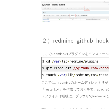
２）redmine_github_
ここでRedmineのプラグインをインストー
$ cd 
/
var
/
lib
/
redmine
/
plugins
$ git clone git
:
//github.com/koppe
$ touch 
/
var
/
lib
/
redmine
/
tmp
/
resta
ここでは、redmineのホームディレクトリが「/
「restart.txt」を作成しておく事で、ap
（ファイル作成後に、ブラウザでRedmin