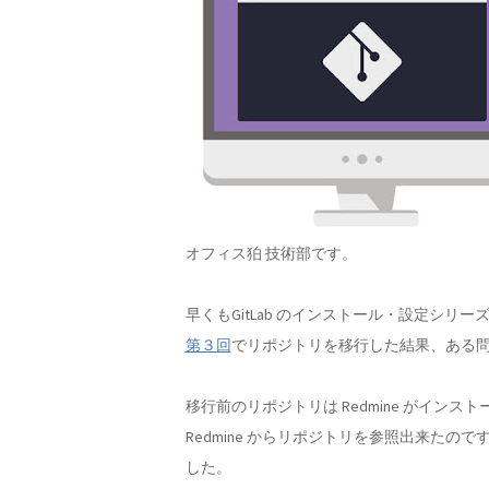
オフィス狛 技術部です。
早くもGitLab のインストール・設定シリ
第３回
でリポジトリを移行した結果、ある
移行前のリポジトリは Redmine がイン
Redmine からリポジトリを参照出来た
した。