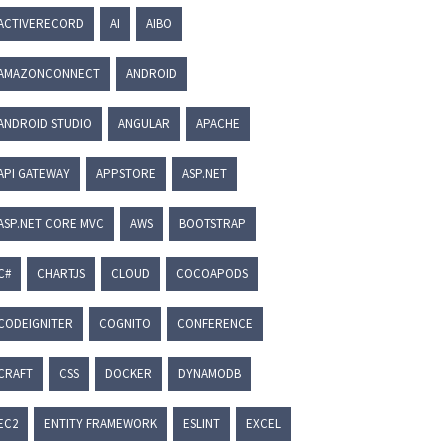
ACTIVERECORD
AI
AIBO
AMAZONCONNECT
ANDROID
ANDROID STUDIO
ANGULAR
APACHE
API GATEWAY
APPSTORE
ASP.NET
ASP.NET CORE MVC
AWS
BOOTSTRAP
C#
CHARTJS
CLOUD
COCOAPODS
CODEIGNITER
COGNITO
CONFERENCE
CRAFT
CSS
DOCKER
DYNAMODB
EC2
ENTITY FRAMEWORK
ESLINT
EXCEL