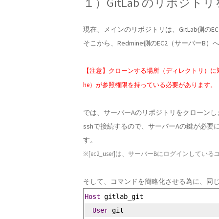
１）GitLab のリポジ
現在、メインのリポジトリは、GitLab側のE
そこから、Redmine側のEC2（サーバー
【注意】クローンする場所（ディレクトリ）に対して
he）が参照権限を持っている必要があります。
では、サーバーAのリポジトリをクローンし
sshで接続するので、サーバーAの鍵が必要になりま
す。
※[ec2_user]は、サーバーBにログインして
そして、コマンドを簡略化させる為に、同じデ
Host
 gitlab_git
User
 git