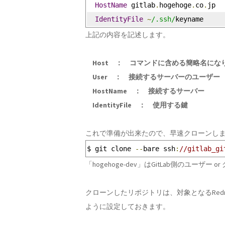
HostName
 gitlab
.
hogehoge
.
co
.
jp
IdentityFile
~
/.ssh/
keyname
上記の内容を記述します。
Host ： コマンドに含める簡略名に
User ： 接続するサーバーのユーザー
HostName ： 接続するサーバー
IdentityFile ： 使用する鍵
これで準備が出来たので、早速クローンし
$ git clone 
--
bare ssh
:
//gitlab_gi
「hogehoge-dev」はGitLab側のユーザー
クローンしたリポジトリは、対象となるRedm
ように設定しておきます。