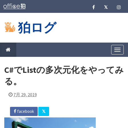
狛ログ
T
o
g
g
C#でListの多次元化をやってみ
l
e
n
る。
a
v
i
7月 29, 2019
g
a
t
i
facebook
o
n