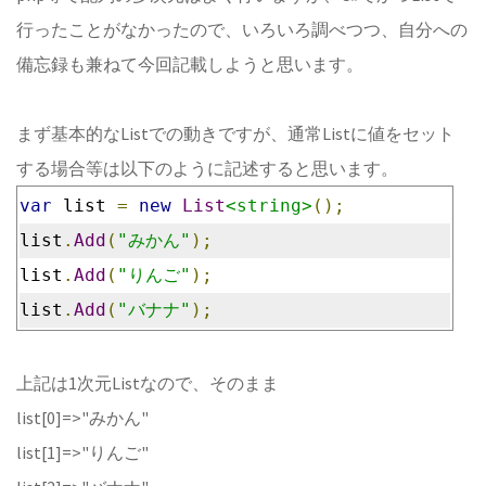
行ったことがなかったので、いろいろ調べつつ、自分への
備忘録も兼ねて今回記載しようと思います。
まず基本的なListでの動きですが、通常Listに値をセット
する場合等は以下のように記述すると思います。
var
 list 
=
new
List
<string>
();
list
.
Add
(
"みかん"
);
list
.
Add
(
"りんご"
);
list
.
Add
(
"バナナ"
);
上記は1次元Listなので、そのまま
list[0]=>"みかん"
list[1]=>"りんご"