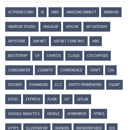
ACTIVERECORD
AI
AIBO
AMAZONCONNECT
ANDROID
ANDROID STUDIO
ANGULAR
APACHE
API GATEWAY
APPSTORE
ASP.NET
ASP.NET CORE MVC
AWS
BOOTSTRAP
C#
CHARTJS
CLOUD
COCOAPODS
CODEIGNITER
COGNITO
CONFERENCE
CRAFT
CSS
DOCKER
DYNAMODB
EC2
ENTITY FRAMEWORK
ESLINT
EXCEL
EXPRESS
FLASK
GIT
GITLAB
GOOGLE ANALYTICS
GRADLE
HOMEBREW
HTML5
HTTPS
ILLUSTRATOR
INVISION
INVISIONSTUDIO
IOS