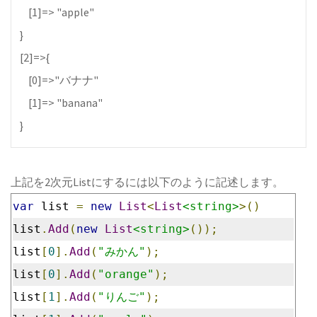
[1]=> "apple"
}
[2]=>{
[0]=>"バナナ"
[1]=> "banana"
}
上記を2次元Listにするには以下のように記述します。
var
 list 
=
new
List
<
List
<string>
>()
list
.
Add
(
new
List
<string>
());
list
[
0
].
Add
(
"みかん"
);
list
[
0
].
Add
(
"orange"
);
list
[
1
].
Add
(
"りんご"
);