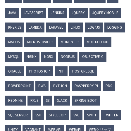
JAVA
JAVASCRIPT
JENKINS
JQUERY
JQUERY MOBILE
KNEX.JS
LAMBDA
LARAVEL
LINUX
LOG4JS
LOGGING
MACOS
MICROSERVICES
MOMENT.JS
MULTI-CLOUD
MYSQL
NGINX
NGRX
NODE.JS
OBJECTIVE-C
ORACLE
PHOTOSHOP
PHP
POSTGRESQL
POWERPOINT
PWA
PYTHON
RASPBERRY PI
RDS
REDMINE
RXJS
S3
SLACK
SPRING BOOT
SQL SERVER
SSH
STYLECOP
SVG
SWIFT
TWITTER
UNITY
VAGRANT
WEB API
WEBAPI
WEBクリップ