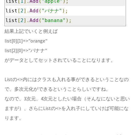
list
[
1
].
Add
(
"apple"
);
list
[
2
].
Add
(
"バナナ"
);
list
[
2
].
Add
(
"banana"
);
結果上記でいくと例えば
list[0][1]=>"orange"
list[2][0]=>"バナナ"
がデータとしてセットされていることになります。
Listの<>内にはクラスも入れる事ができるということなの
で、多次元化ができるということらしいですね。
なので、3次元、4次元としたい場合（そんなにないと思い
ますが）、さらにListの<>を入れ子にしていけば可能にな
ります。