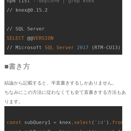
npm list 
--depth=0 | grep knex
// knex@0.15.2

SELECT
 @@
VERSION
// Microsoft 
SQL
Server
2017
 (RTM-CU13) (K
■書き方
結論から記載すると、半直書きするしかありません。
ちなみにこの方法に従わなくても全て直書きする方法もあ
ります。
const
 subQuery1 = knex.
select
(
'id'
).
from
(
'