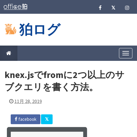
狛ログ
T
o
g
g
knex.jsでfromに2つ以上のサ
l
e
n
ブクエリを書く方法。
a
v
i
11月 28, 2019
g
a
t
i
facebook
o
n